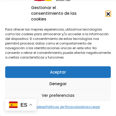
Gestionar el
consentimiento de las
cookies
Para ofrecer las mejores experiencias, utilizamos tecnologías
como las cookies para almacenar y/o acceder a la información
del dispositivo. El consentimiento de estas tecnologías nos
permitirá procesar datos como el comportamiento de
navegación o las identificaciones únicas en este sitio. No
consentir o retirar el consentimiento, puede afectar negativamente
a ciertas características y funciones.
Diseño web
|
Aviso legal
|
Política de privacidad
|
Política
de cookies
|
Declaración de accesibilidad
|
¿Qué
ofrecemos?
Aceptar
Denegar
© 2026 Decopaden Fusters. Todos los derechos
Ver preferencias
reservados..
ES
Política de cookies
Políticas de Privacidad
Aviso Legal