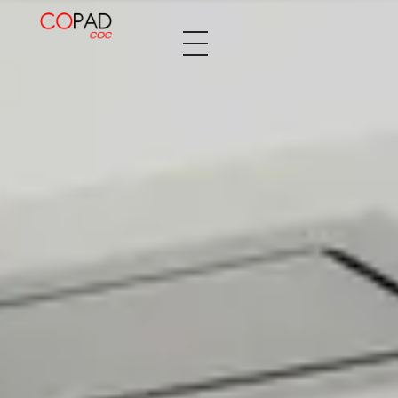
Decopaden Fusters
Tu cocina de ensueño