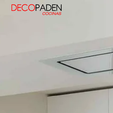
Decopaden Fusters
Tu cocina de ensueño