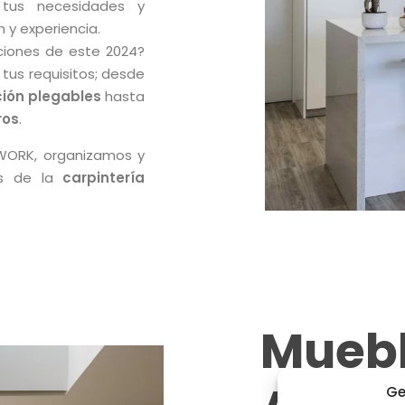
 tus necesidades y
 y experiencia.
ciones de este 2024?
tus requisitos; desde
ión plegables
hasta
ros
.
WORK, organizamos y
os de la
carpintería
Muebl
Ge