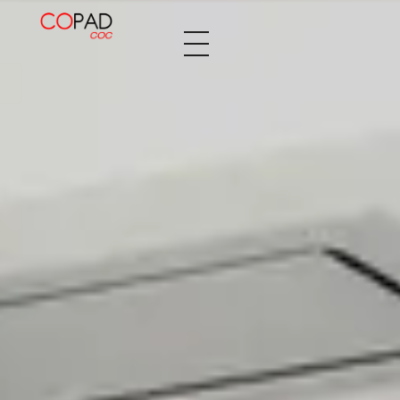
Decopaden Fusters
Tu cocina de ensueño