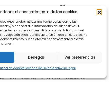
as pequeñas
stionar el consentimiento de las cookies
rcaixent
jores experiencias, utilizamos tecnologías como las
nar y/o acceder a la información del dispositivo. El
estas tecnologías nos permitirá procesar datos como el
avegación o las identificaciones únicas en este sitio. No
 el consentimiento, puede afectar negativamente a ciertas
unciones.
ueda de una
diseños de cocinas pequeñas en
Denegar
Ver preferencias
para disfrutar de la funcionalidad y el diseño
tamos a explorar nuestra exclusiva gama de
lítica de cookies
Políticas de Privacidad
Aviso Legal
n nuestra empresa, nos dedicamos a diseñar y
de alta calidad, ofreciendo soluciones
ombinan estilo y funcionalidad para satisfacer
uestros clientes más exigentes.
ñamos cocinas; creamos espacios que
 perduran. Descubre la revolución en el diseño