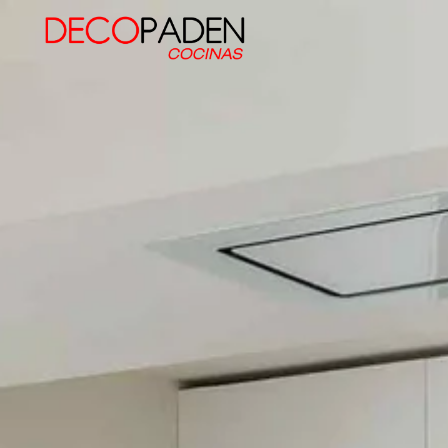
Decopaden Fusters
Tu cocina de ensueño