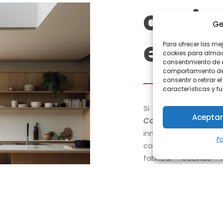
cocin
Ge
en Ca
Para ofrecer las me
cookies para almace
consentimiento de 
comportamiento de n
consentir o retirar
características y f
Si estás en la búsq
Aceptar
Carcaixent
, ya sea 
innovador, te invi
Po
cocinas en Alzira. E
fabricar cocinas 
personalizadas que c
las necesidades de n
No simplemente dise
inspiran, funcionan y