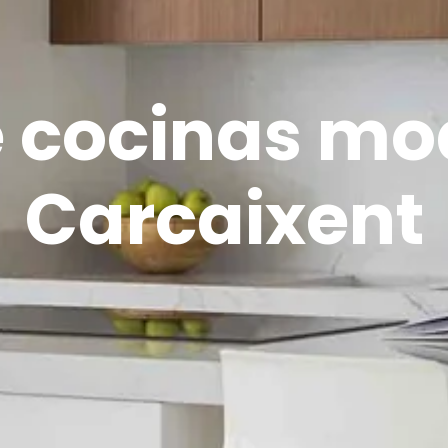
e cocinas mo
Carcaixent