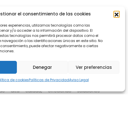
rnas en
stionar el consentimiento de las cookies
ixent
jores experiencias, utilizamos tecnologías como las
nar y/o acceder a la información del dispositivo. El
estas tecnologías nos permitirá procesar datos como el
avegación o las identificaciones únicas en este sitio. No
 el consentimiento, puede afectar negativamente a ciertas
unciones.
queda de una
diseño de cocinas modernas en
Denegar
Ver preferencias
para disfrutar de la funcionalidad y el diseño
tamos a explorar nuestra exclusiva gama de
lítica de cookies
Políticas de Privacidad
Aviso Legal
n nuestra empresa, nos dedicamos a diseñar y
de alta calidad, ofreciendo soluciones
ombinan estilo y funcionalidad para satisfacer
uestros clientes más exigentes.
ñamos cocinas; creamos espacios que
 perduran. Descubre la revolución en el diseño