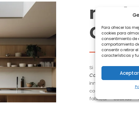
mode
Ge
Carca
Para ofrecer las me
cookies para almace
consentimiento de 
comportamiento de n
consentir o retirar
características y f
Si estás en la bús
Aceptar
Carcaixent
, ya sea 
innovador, te invi
Po
cocinas en Alzira. E
fabricar cocinas 
personalizadas que c
las necesidades de n
No simplemente dise
inspiran, funcionan y