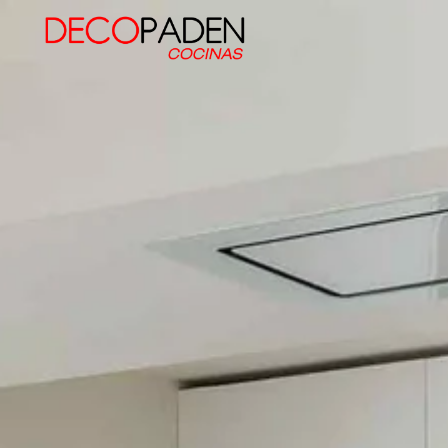
Decopaden Fusters
Tu cocina de ensueño