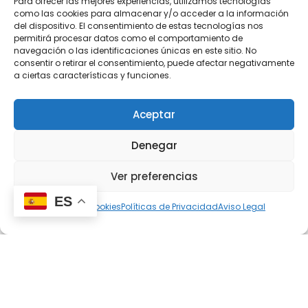
Para ofrecer las mejores experiencias, utilizamos tecnologías
como las cookies para almacenar y/o acceder a la información
PLANIFICACI
del dispositivo. El consentimiento de estas tecnologías nos
permitirá procesar datos como el comportamiento de
ÓN
navegación o las identificaciones únicas en este sitio. No
consentir o retirar el consentimiento, puede afectar negativamente
a ciertas características y funciones.
Una vez aceptado el
presupuesto, lanzamos
Aceptar
el proyecto a
producción y
Denegar
planificamos la obra.
Ver preferencias
ES
Política de cookies
Políticas de Privacidad
Aviso Legal