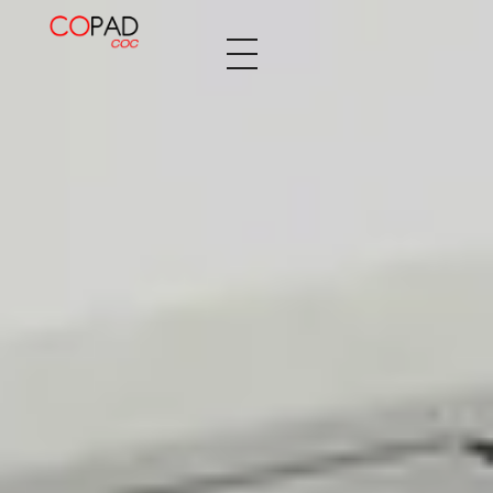
Decopaden Fusters
Tu cocina de ensueño