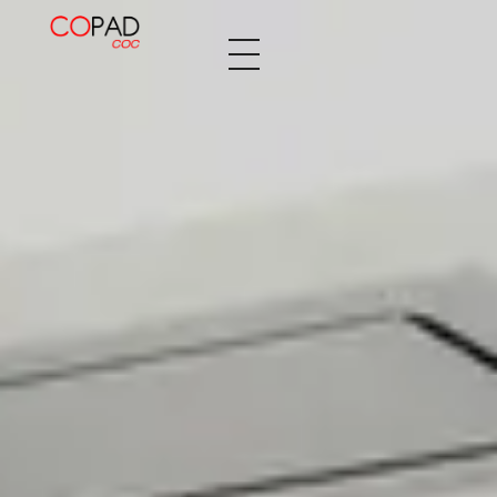
Decopaden Fusters
Tu cocina de ensueño