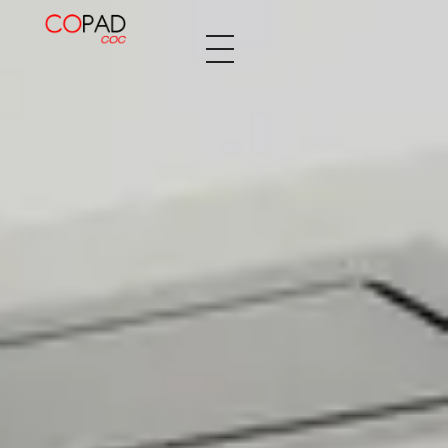
Decopaden Fusters
Tu cocina de ensueño