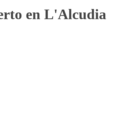
rto en L'Alcudia
o conseguir que se adapte a tus necesidades? Acércate, te asesoraremo
es de una estancia amplia, nuestros diseños e ideas te sorprenderán. 
y realizamos combinaciones de tonalidades que no te dejarán indiferen
iarte y acompañarte en todo el
rientamos con el fin de adaptar el
mpre aportando nuestra visión y