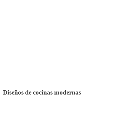
Diseños de cocinas modernas
Hagamos tu sueños realidad
En Decopaden Cocinas, estamos comprometidos a convertir tus sueños 